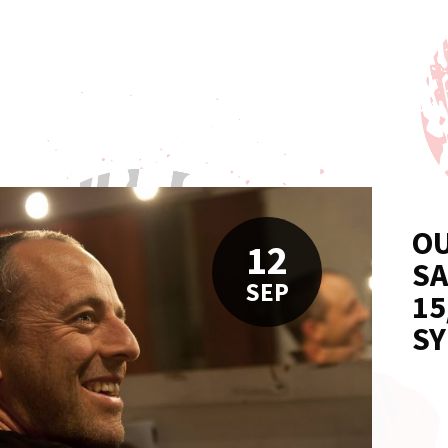
OU
12
SA
SEP
15
SY