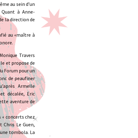
ême au sein d’un
. Quant à Anne-
de la direction de
nfié au «maître à
sonore.
 Monique Travers
lle et propose de
du Forum pour un
onc de peaufiner
u’après Armelle
et décalée, Eric
ette aventure de
es « concerts chez
t Chris Le Guen,
r une tombola. La