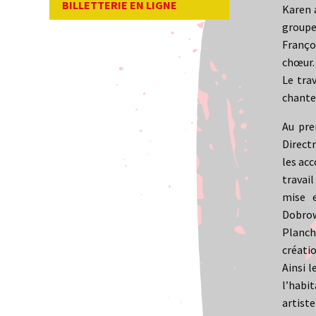
BILLETTERIE EN LIGNE
Karen 
groupe
Françoi
chœur.
Le trav
chanter
Au pre
Directr
les ac
travai
mise e
Dobrow
Planch
créati
Ainsi l
l’habi
artist