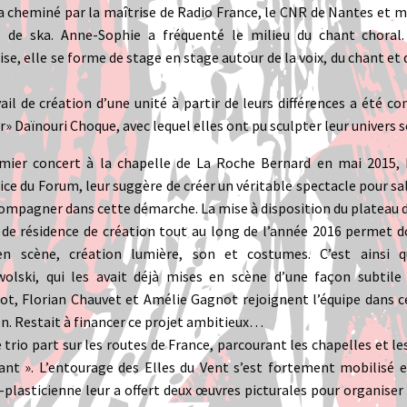
a cheminé par la maîtrise de Radio France, le CNR de Nantes et m
 de ska. Anne-Sophie a fréquenté le milieu du chant choral
se, elle se forme de stage en stage autour de la voix, du chant et 
ail de création d’une unité à partir de leurs différences a été co
» Daïnouri Choque, avec lequel elles ont pu sculpter leur univers 
mier concert à la chapelle de La Roche Bernard en mai 2015,
ice du Forum, leur suggère de créer un véritable spectacle pour sa
compagner dans cette démarche. La mise à disposition du plateau 
l de résidence de création tout au long de l’année 2016 permet d
n scène, création lumière, son et costumes. C’est ainsi q
olski, qui les avait déjà mises en scène d’une façon subtile 
ot, Florian Chauvet et Amélie Gagnot rejoignent l’équipe dans c
on. Restait à financer ce projet ambitieux…
e trio part sur les routes de France, parcourant les chapelles et l
tant ». L’entourage des Elles du Vent s’est fortement mobilisé e
e-plasticienne leur a offert deux œuvres picturales pour organise