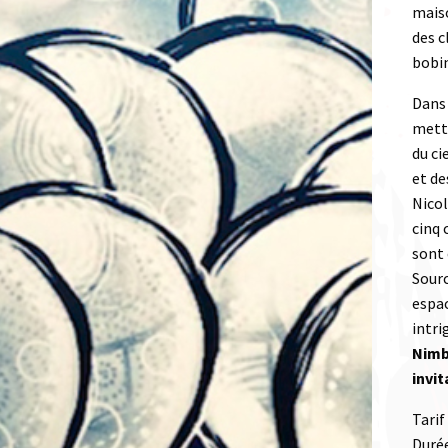
mais
des c
bobi
Dans 
mette
du ci
et de
Nicol
cinq 
sont 
Sourc
espac
intri
Nimbu
invit
Tarif 
Durée