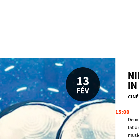
NI
13
IN
FÉV
CINÉ
15:00
Deux 
labor
musiq