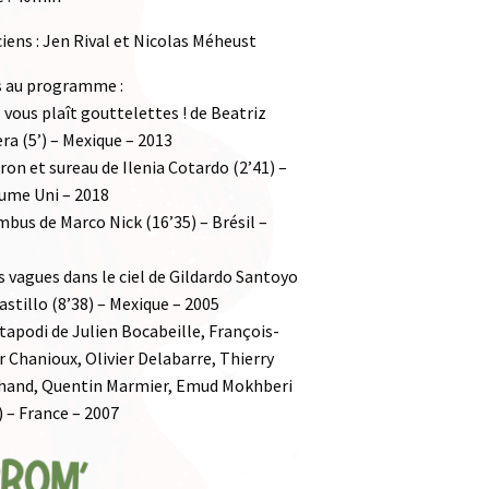
iens : Jen Rival et Nicolas Méheust
s au programme :
l vous plaît gouttelettes ! de Beatriz
ra (5’) – Mexique – 2013
ron et sureau de Ilenia Cotardo (2’41) –
ume Uni – 2018
bus de Marco Nick (16’35) – Brésil –
 vagues dans le ciel de Gildardo Santoyo
astillo (8’38) – Mexique – 2005
apodi de Julien Bocabeille, François-
r Chanioux, Olivier Delabarre, Thierry
hand, Quentin Marmier, Emud Mokhberi
) – France – 2007