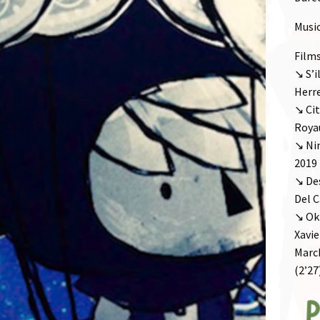
Music
Film
↘ S’i
Herre
↘ Cit
Roya
↘ Nim
2019
↘ Des
Del C
↘ Okt
Xavie
Marc
(2’27