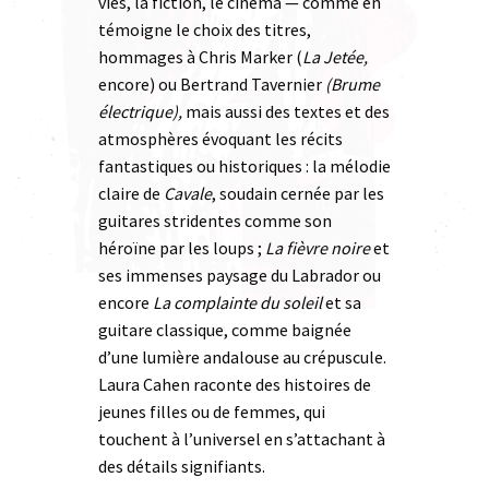
vies, la fiction, le cinéma — comme en
témoigne le choix des titres,
hommages à Chris Marker (
La Jetée,
encore) ou Bertrand Tavernier
(Brume
électrique),
mais aussi des textes et des
atmosphères évoquant les récits
fantastiques ou historiques : la mélodie
claire de
Cavale
, soudain cernée par les
guitares stridentes comme son
héroïne par les loups ;
La fièvre noire
et
ses immenses paysage du Labrador ou
encore
La complainte du soleil
et sa
guitare classique, comme baignée
d’une lumière andalouse au crépuscule.
Laura Cahen raconte des histoires de
jeunes filles ou de femmes, qui
touchent à l’universel en s’attachant à
des détails signifiants.