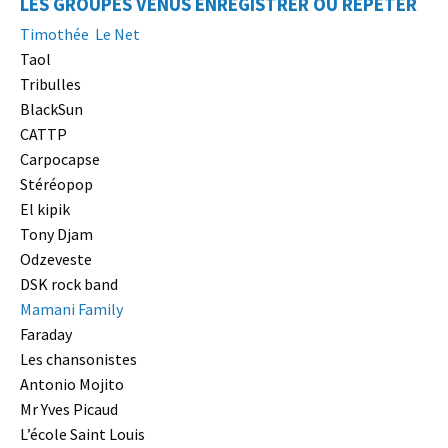
LES GROUPES VENUS ENREGISTRER OU RÉPÉTER
Timothée Le Net
Taol
Tribulles
BlackSun
CATTP
Carpocapse
Stéréopop
El kipik
Tony Djam
Odzeveste
DSK rock band
Mamani Family
Faraday
Les chansonistes
Antonio Mojito
Mr Yves Picaud
L’école Saint Louis